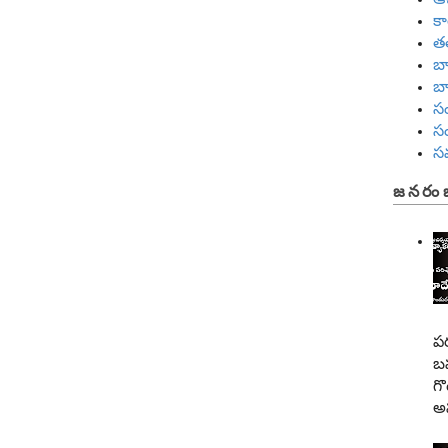
కా
త
బ
బ
సం
సం
స
జనరం
ప
బహ
గొ
అప