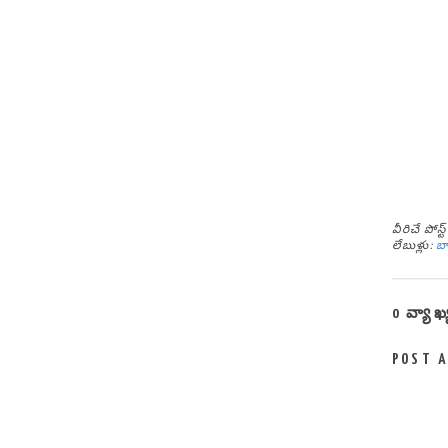
వీరిచే పోస
లేబుళ్లు:
బ
0 వ్యాఖ
POST 