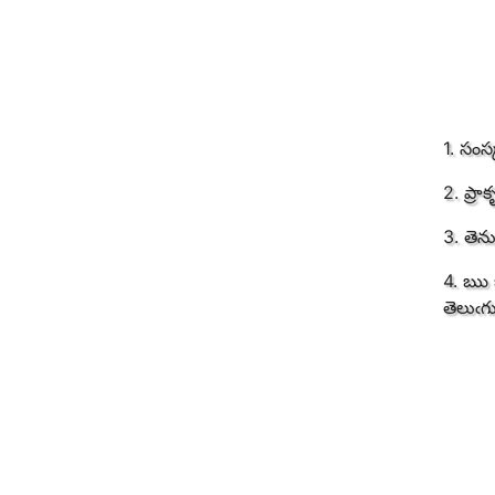
1. సంస
2. ప్ర
3. తెన
4. ఋ 
తెలుఁ