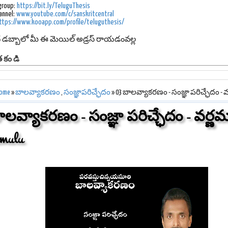
group:
https://bit.ly/TeluguThesis
annel:
www.youtube.com/c/sanskritcentral
ttps://www.kooapp.com/profile/teluguthesis/
ద డబ్బాలో మీ ఈ మెయిల్ అడ్రస్ రాయడంవల్ల
తకండి
ome
»
బాలవ్యాకరణం
,
సంజ్ఞాపరిచ్ఛేదం
» 03 బాలవ్యాకరణం - సంజ్ఞా పరిచ్ఛేదం - 
ాలవ్యాకరణం - సంజ్ఞా పరిచ్ఛేదం - వర్ణ
amulu