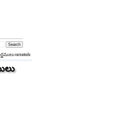
వర్ణములు varnamulu
ములు