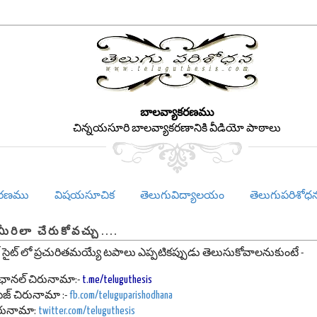
బాలవ్యాకరణము
చిన్నయసూరి బాలవ్యాకరణానికి వీడియో పాఠాలు
కరణము
విషయసూచిక
తెలుగువిద్యాలయం
తెలుగుపరిశోధ
మీరిలా చేరుకోవచ్చు....
 సైట్ లో ప్రచురితమయ్యే టపాలు ఎప్పటికప్పుడు తెలుసుకోవాలనుకుంటే -
మ్ ఛానల్ చిరునామా:-
t.me/teluguthesis
ేజ్
చిరునామా :-
fb.com/teluguparishodhana
 చిరునామా:
twitter.com/teluguthesis