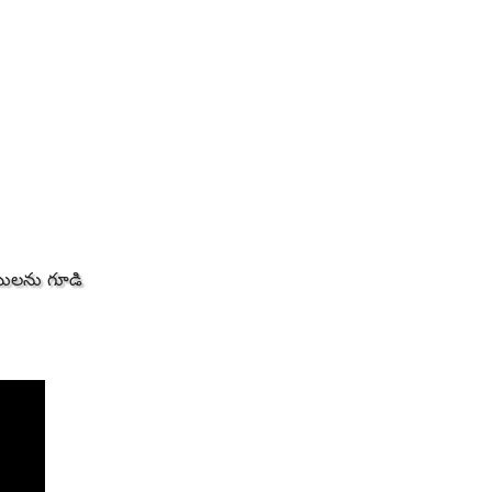
ులను గూడి