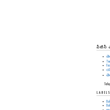
వీటినీ
త
Tw
Fa
య
త
Telu
LABEL
Ba
Ba
ఆచ