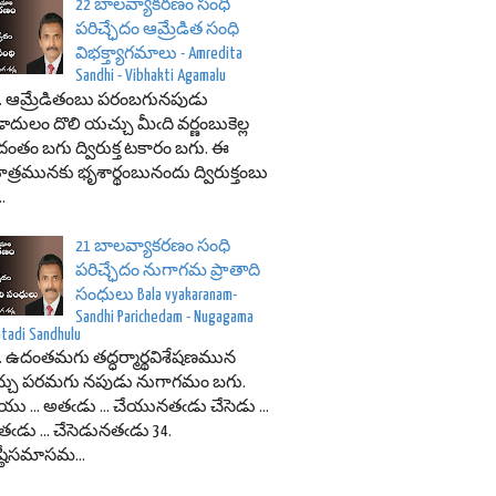
22 బాలవ్యాకరణం సంధి
పరిచ్ఛేదం ఆమ్రేడిత సంధి
విభక్త్యాగమాలు - Amredita
Sandhi - Vibhakti Agamalu
0. ఆమ్రేడితంబు పరంబగునపుడు
ాదులం దొలి యచ్చు మీఁది వర్ణంబుకెల్ల
ంతం బగు ద్విరుక్త టకారం బగు. ఈ
త్రమునకు భృశార్థంబునందు ద్విరుక్తంబు
..
21 బాలవ్యాకరణం సంధి
పరిచ్ఛేదం నుగాగమ ప్రాతాది
సంధులు Bala vyakaranam-
Sandhi Parichedam - Nugagama
atadi Sandhulu
. ఉదంతమగు తద్ధర్మార్థవిశేషణమున
చ్చు పరమగు నపుడు నుగాగమం బగు.
యు ... అతఁడు ... చేయునతఁడు చేసెడు ...
ఁడు ... చేసెడునతఁడు 34.
్ఠీసమాసమ...