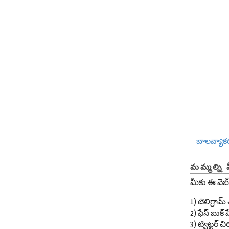
బాలవ్యా
మమ్మల్ని 
మీకు ఈ వెబ్
1) టెలిగ్రా
2) ఫేస్ బుక్ ప
3) ట్విట్టర్