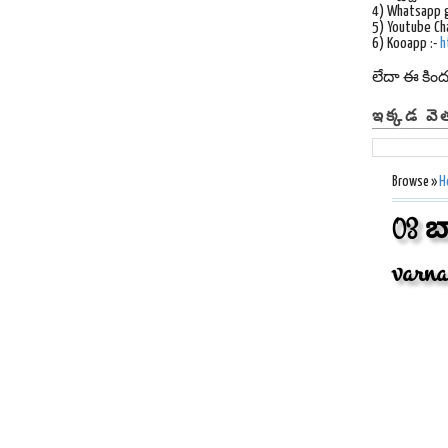
4) Whatsapp 
5) Youtube Ch
6) Kooapp :-
h
లేదా ఈ కిం
ఇక్కడ వె
Browse »
H
03 బ
varn