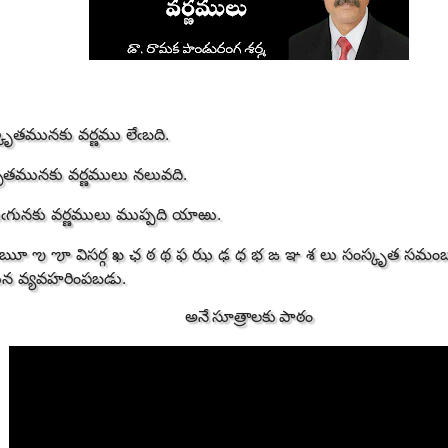
్కృతమునకు వర్ణము లేఁబది.
ాకృతమునకు వర్ణములు నలువది.
ుఁగునకు వర్ణములు ముప్పది యాఱు.
ౠ ఌ ౡ విసర్గ ఖ ఛ ఠ థ ఫ ఝ ఢ ధ భ ఙ ఞ శ లు సంస్కృత సమంబ
గున వ్యవహరింపబడు.
అనే సూత్రాలకు పాఠం