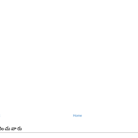
t
Home
ించువారు