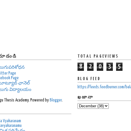
 చూడండి
TOTAL PAGEVIEWS
8
2
0
3
5
ెలుగుపరిశోధన
itter Page
cebook Page
BLOG FEED
ూట్యూబ్ ఛానెల్
https://feeds.feedburner.com/ba
ెలుగు విద్యాలయం
ఖజానా
gu Thesis Academy. Powered by
Blogger
.
S
la Vyakaranam
lavyakaranamu
్ఛిక పరిచ్ఛేదం