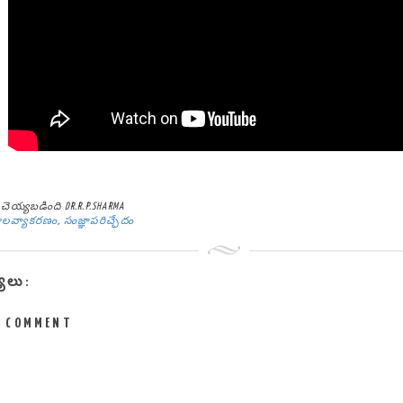
్ట్ చెయ్యబడింది
DR.R.P.SHARMA
ాలవ్యాకరణం
,
సంజ్ఞాపరిచ్ఛేదం
్యలు:
A COMMENT