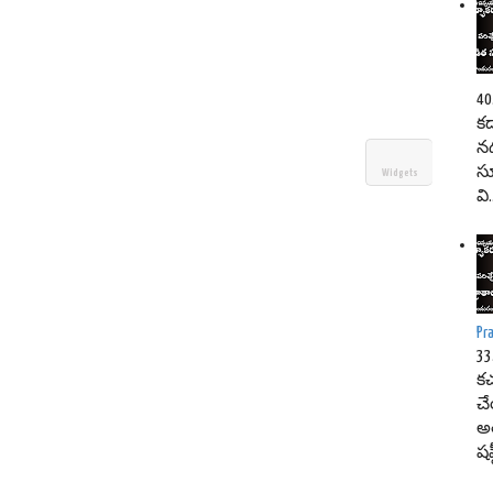
4
కడ
నద
సూ
Widgets
వి.
Pr
33
క
చే
అత
షష