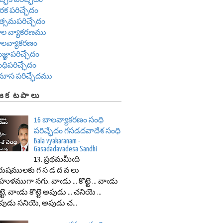
రక పరిచ్ఛేదం
త్సమపరిచ్ఛేదం
ాల వ్యాకరణము
ాలవ్యాకరణం
జ్ఞాపరిచ్ఛేదం
ధిపరిచ్ఛేదం
మాస పరిచ్ఛేదము
జక టపాలు
16 బాలవ్యాకరణం సంధి
పరిచ్ఛేదం గసడదవాదేశ సంధి
Bala vyakaranam -
Gasadadavadesa Sandhi
13. ప్రథమమీఁది
రుషములకు గ స డ ద వ లు
ుళముగా నగు. వాఁడు ... కొట్టె ... వాఁడు
ట్టె, వాఁడు కొట్టె అపుడు ... చనియె ...
ుడు సనియె, అపుడు చ...